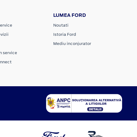
LUMEA FORD
ervice
Noutati
vizii
Istoria Ford
Mediu inconjurator
n service
onnect