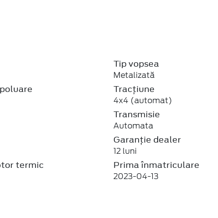
j
Tip vopsea
Metalizată
poluare
Tracțiune
4x4 (automat)
Transmisie
Automata
Garanție dealer
12 luni
tor termic
Prima înmatriculare
2023-04-13