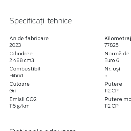
Specificații tehnice
An de fabricare
Kilometra
2023
77825
Cilindree
Normă de 
2 488 cm3
Euro 6
Combustibil
Nr. uși
Hibrid
5
Culoare
Putere
Gri
112 CP
Emisii CO2
Putere mo
115 g/km
112 CP