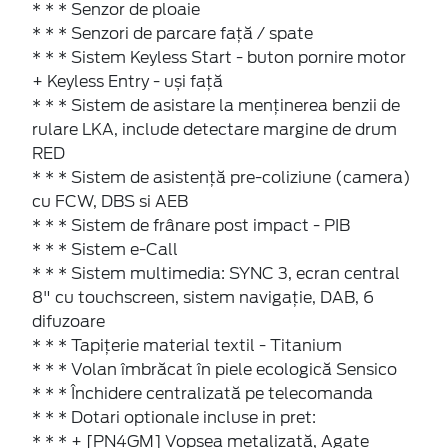
* * * Senzor de ploaie
* * * Senzori de parcare faţă / spate
* * * Sistem Keyless Start - buton pornire motor
+ Keyless Entry - uși față
* * * Sistem de asistare la menținerea benzii de
rulare LKA, include detectare margine de drum
RED
* * * Sistem de asistenţă pre-coliziune (camera)
cu FCW, DBS si AEB
* * * Sistem de frânare post impact - PIB
* * * Sistem e-Call
* * * Sistem multimedia: SYNC 3, ecran central
8" cu touchscreen, sistem navigaţie, DAB, 6
difuzoare
* * * Tapiţerie material textil - Titanium
* * * Volan îmbrăcat în piele ecologică Sensico
* * * Închidere centralizată pe telecomanda
* * * Dotari optionale incluse in pret:
* * * + [PN4GM] Vopsea metalizată, Agate