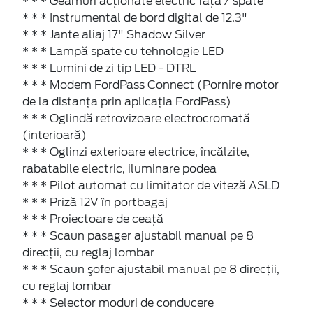
* * * Geamuri acţionate electric faţă / spate
* * * Instrumental de bord digital de 12.3"
* * * Jante aliaj 17" Shadow Silver
* * * Lampă spate cu tehnologie LED
* * * Lumini de zi tip LED - DTRL
* * * Modem FordPass Connect (Pornire motor
de la distanța prin aplicația FordPass)
* * * Oglindă retrovizoare electrocromată
(interioară)
* * * Oglinzi exterioare electrice, încălzite,
rabatabile electric, iluminare podea
* * * Pilot automat cu limitator de viteză ASLD
* * * Priză 12V în portbagaj
* * * Proiectoare de ceaţă
* * * Scaun pasager ajustabil manual pe 8
direcţii, cu reglaj lombar
* * * Scaun şofer ajustabil manual pe 8 direcţii,
cu reglaj lombar
* * * Selector moduri de conducere