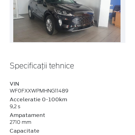
Specificații tehnice
VIN
WF0FXXWPMHNG11489
Acceleratie 0-100km
9,2 s
Ampatament
2710 mm
Capacitate