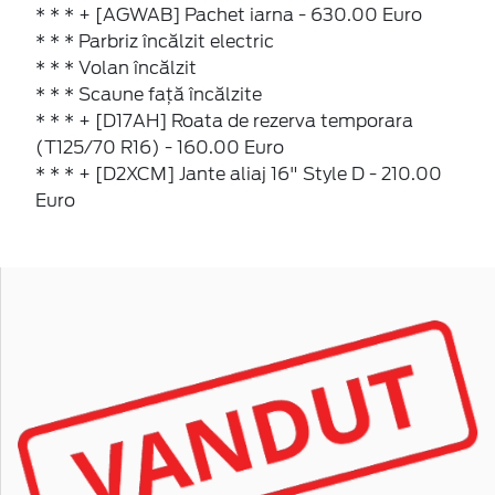
* * * + [AGWAB] Pachet iarna - 630.00 Euro
* * * Parbriz încălzit electric
* * * Volan încălzit
* * * Scaune față încălzite
* * * + [D17AH] Roata de rezerva temporara
(T125/70 R16) - 160.00 Euro
* * * + [D2XCM] Jante aliaj 16" Style D - 210.00
Euro