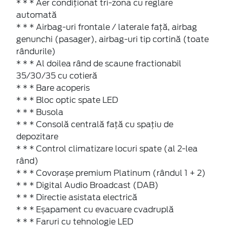
* * * Aer condiţionat tri-zona cu reglare
automată
* * * Airbag-uri frontale / laterale față, airbag
genunchi (pasager), airbag-uri tip cortină (toate
rândurile)
* * * Al doilea rând de scaune fractionabil
35/30/35 cu cotieră
* * * Bare acoperis
* * * Bloc optic spate LED
* * * Busola
* * * Consolă centrală față cu spaţiu de
depozitare
* * * Control climatizare locuri spate (al 2-lea
rând)
* * * Covorașe premium Platinum (rândul 1 + 2)
* * * Digital Audio Broadcast (DAB)
* * * Directie asistata electrică
* * * Eșapament cu evacuare cvadruplă
* * * Faruri cu tehnologie LED