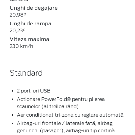
Unghi de degajare
20,98°
Unghi de rampa
20,23°
Viteza maxima
230 km/h
Standard
2 port-uri USB
Actionare PowerFold® pentru plierea
scaunelor (al treilea rând)
Aer condiţionat tri-zona cu reglare automată
Airbag-uri frontale / laterale față, airbag
genunchi (pasager), airbag-uri tip cortină