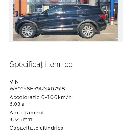
Specificații tehnice
VIN
WF02K8HY9NNA07518
Acceleratie 0-100km/h
6,03 s
Ampatament
3025 mm
Capacitate cilindrica