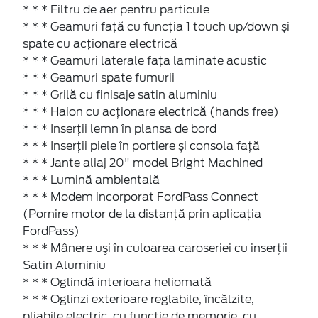
* * * Filtru de aer pentru particule
* * * Geamuri față cu funcţia 1 touch up/down și
spate cu acţionare electrică
* * * Geamuri laterale faţa laminate acustic
* * * Geamuri spate fumurii
* * * Grilă cu finisaje satin aluminiu
* * * Haion cu acţionare electrică (hands free)
* * * Inserţii lemn în plansa de bord
* * * Inserţii piele în portiere și consola faţă
* * * Jante aliaj 20" model Bright Machined
* * * Lumină ambientală
* * * Modem incorporat FordPass Connect
(Pornire motor de la distanță prin aplicația
FordPass)
* * * Mânere uşi în culoarea caroseriei cu inserţii
Satin Aluminiu
* * * Oglindă interioara heliomată
* * * Oglinzi exterioare reglabile, încălzite,
pliabile electric, cu funcţie de memorie, cu