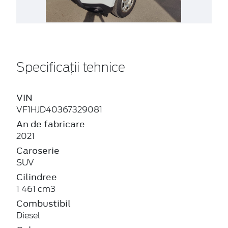
Specificații tehnice
VIN
VF1HJD40367329081
An de fabricare
2021
Caroserie
SUV
Cilindree
1 461 cm3
Combustibil
Diesel