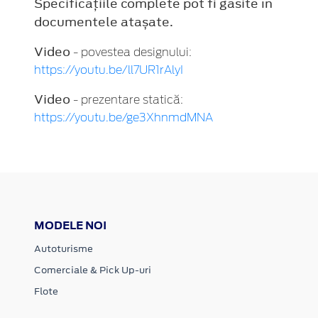
Specificațiile complete pot fi găsite în
documentele atașate.
Video
- povestea designului:
https://youtu.be/ll7UR1rAlyI
Video
- prezentare statică:
https://youtu.be/ge3XhnmdMNA
MODELE NOI
Autoturisme
Comerciale & Pick Up-uri
Flote