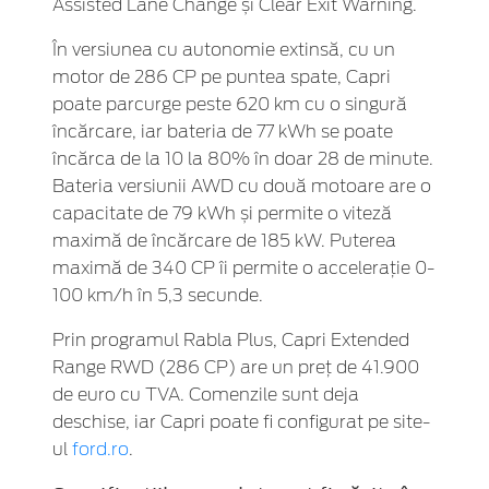
Assisted Lane Change și Clear Exit Warning.
În versiunea cu autonomie extinsă, cu un
motor de 286 CP pe puntea spate, Capri
poate parcurge peste 620 km cu o singură
încărcare, iar bateria de 77 kWh se poate
încărca de la 10 la 80% în doar 28 de minute.
Bateria versiunii AWD cu două motoare are o
capacitate de 79 kWh și permite o viteză
maximă de încărcare de 185 kW. Puterea
maximă de 340 CP îi permite o accelerație 0-
100 km/h în 5,3 secunde.
Prin programul Rabla Plus, Capri Extended
Range RWD (286 CP) are un preț de 41.900
de euro cu TVA. Comenzile sunt deja
deschise, iar Capri poate fi configurat pe site-
ul
ford.ro
.