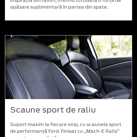
inspirația din raliuri, oferind totodată o forță de
apăsare suplimentară în partea din spate.
Scaune sport de raliu
Suport maxim la fiecare viraj, cu scaunele sport
de performanță Ford. Finisat cu „Mach-E Rally”