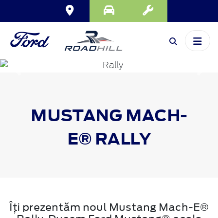
Inapoi
Inai
MUSTANG MACH-
E® RALLY
Îți prezentăm noul Mustang Mach-E®