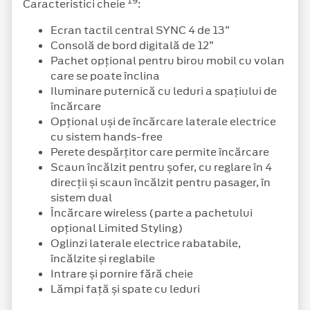
19
Caracteristici cheie
:
Ecran tactil central SYNC 4 de 13”
Consolă de bord digitală de 12”
Pachet opțional pentru birou mobil cu volan
care se poate înclina
Iluminare puternică cu leduri a spațiului de
încărcare
Opțional uși de încărcare laterale electrice
cu sistem hands-free
Perete despărțitor care permite încărcare
Scaun încălzit pentru șofer, cu reglare în 4
direcții și scaun încălzit pentru pasager, în
sistem dual
Încărcare wireless (parte a pachetului
opțional Limited Styling)
Oglinzi laterale electrice rabatabile,
încălzite și reglabile
Intrare și pornire fără cheie
Lămpi față și spate cu leduri