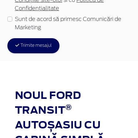
Condițiile site-ului
si cu
Politica de
Confidențialitate
Sunt de acord să primesc Comunicări de
Marketing
Trimite mesajul
NOUL FORD
®
TRANSIT
AUTOȘASIU CU