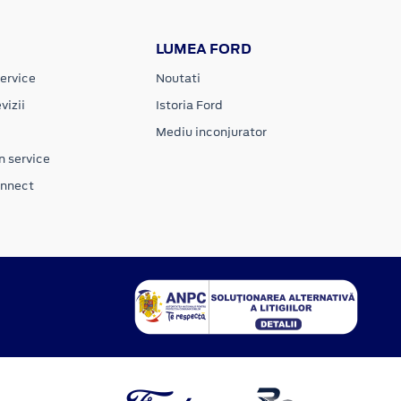
LUMEA FORD
ervice
Noutati
vizii
Istoria Ford
Mediu inconjurator
n service
onnect