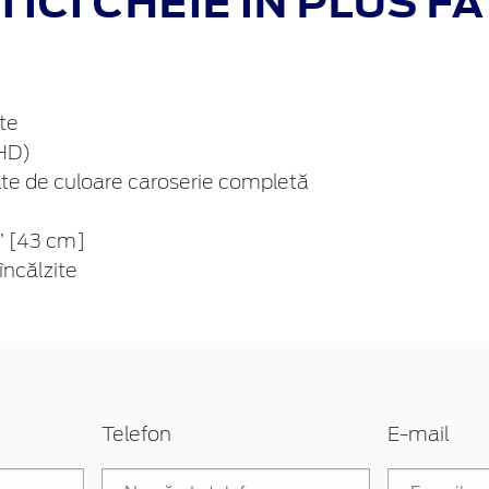
ICI CHEIE ÎN PLUS FA
te
LHD)
pate de culoare caroserie completă
7” [43 cm]
 încălzite
Telefon
E-mail