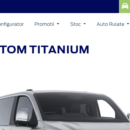
nfigurator
Promotii
Stoc
Auto Rulate
STOM
TITANIUM