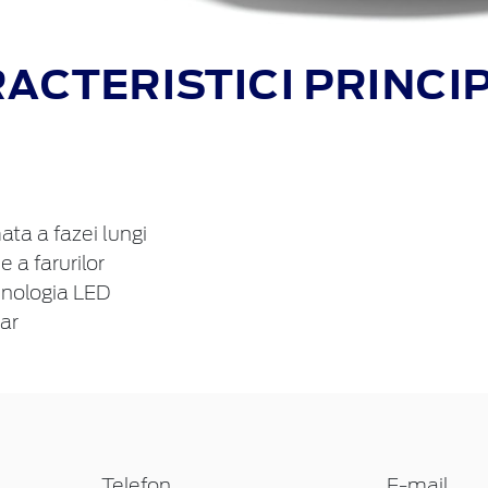
ACTERISTICI PRINCI
a a fazei lungi
 a farurilor
hnologia LED
ar
Telefon
E-mail