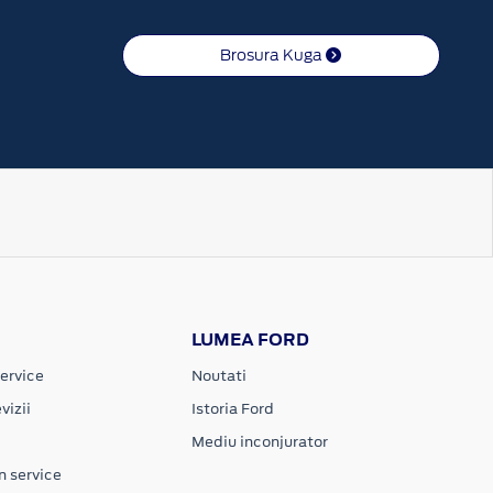
Brosura Kuga
LUMEA FORD
ervice
Noutati
vizii
Istoria Ford
Mediu inconjurator
n service