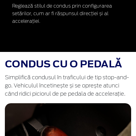
Reglează stilul de condus prin configurarea
setărilor, cum ar fi răspunsul direcției și al
accelerației.
CONDUS CU O PEDALĂ
Simplifică condusul în traficului de tip stop-and-
go. Vehiculul încetinește și se oprește atunci
când ridici piciorul de pe pedala de accelerație.