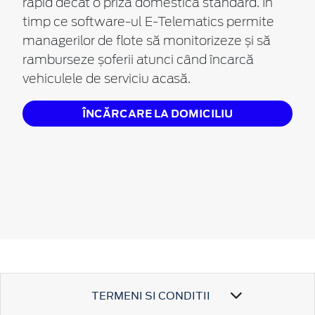
rapid decât o priză domestică standard. În
timp ce
software-ul
E-Telematics
permite
managerilor de flote să monitorizeze și să
ramburseze șoferii atunci când încarcă
vehiculele de serviciu acasă.
ÎNCĂRCARE LA DOMICILIU
TERMENI SI CONDITII