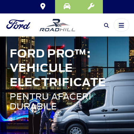
FORD PRO™:
VEHICULE
ELECTRIFICATE
PENTRU AFACERI
DURABILE