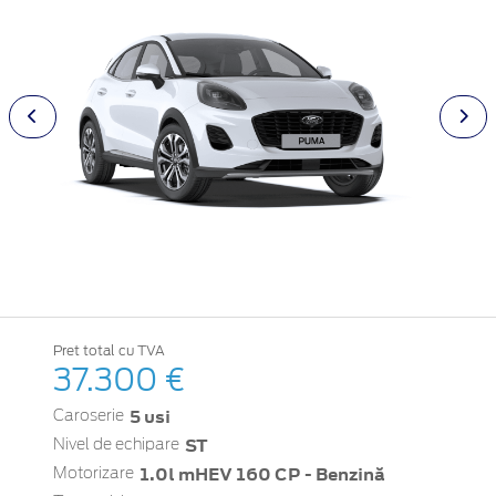
Pret total cu TVA
37.300 €
5 usi
Caroserie
ST
Nivel de echipare
1.0l mHEV 160 CP - Benzină
Motorizare