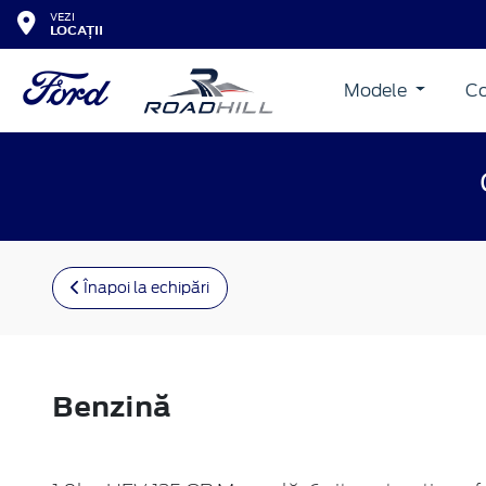
VEZI
LOCAȚII
Modele
Co
Înapoi la echipări
Benzină