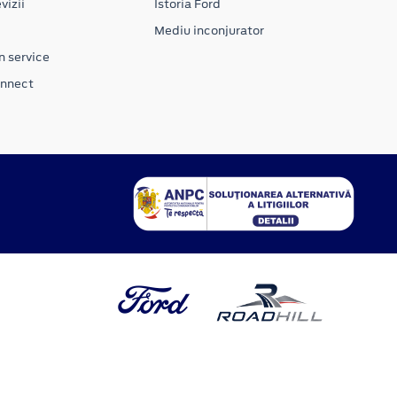
vizii
Istoria Ford
Mediu inconjurator
n service
onnect