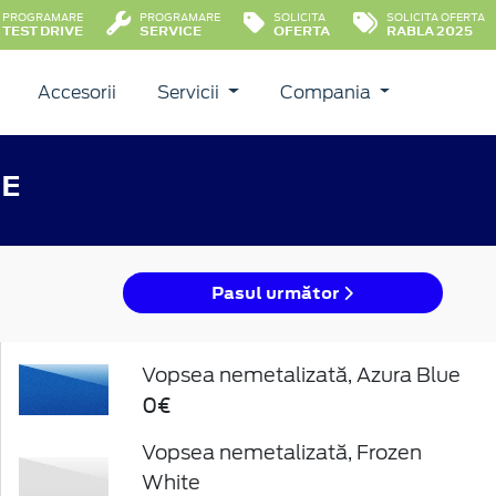
PROGRAMARE
PROGRAMARE
SOLICITA
SOLICITA OFERTA
TEST DRIVE
SERVICE
OFERTA
RABLA 2025
Accesorii
Servicii
Compania
-E
Pasul următor
Vopsea nemetalizată, Azura Blue
0€
Vopsea nemetalizată, Frozen
White