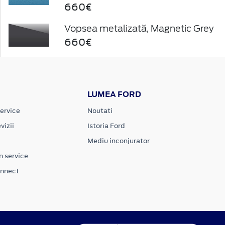
660€
Vopsea metalizată, Magnetic Grey
660€
LUMEA FORD
ervice
Noutati
vizii
Istoria Ford
Mediu inconjurator
n service
onnect