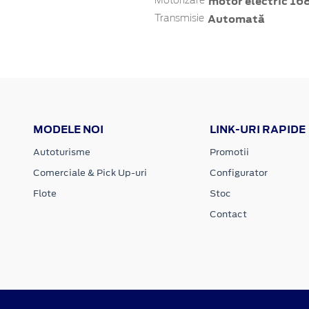
motor electric 16
Motorizare
Automată
Transmisie
MODELE NOI
LINK-URI RAPIDE
Autoturisme
Promotii
Comerciale & Pick Up-uri
Configurator
Flote
Stoc
Contact