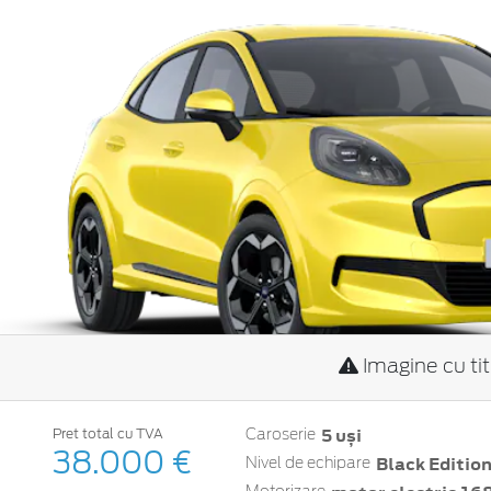
Imagine cu ti
5 uși
Pret total cu TVA
Caroserie
38.000 €
Black Editio
Nivel de echipare