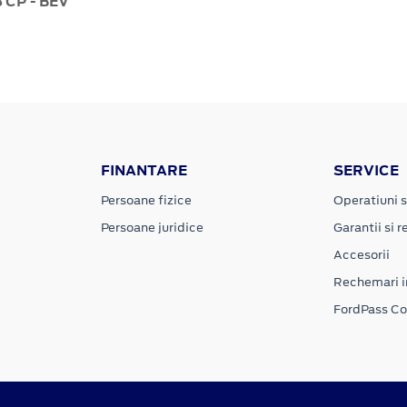
8 CP - BEV
FINANTARE
SERVICE
Persoane fizice
Operatiuni s
Persoane juridice
Garantii si re
Accesorii
Rechemari i
FordPass C