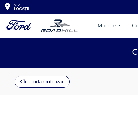
VEZI
LOCAȚII
Modele
Co
C
Înapoi la motorizari