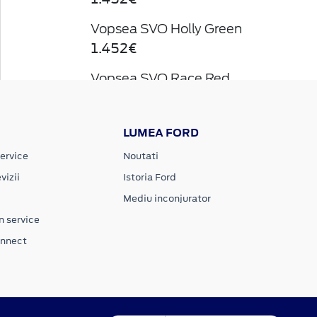
Vopsea SVO Holly Green
1.452€
Vopsea SVO Race Red
1.452€
Vopsea SVO Sulfur Yellow
LUMEA FORD
1.452€
ervice
Noutati
Vopsea SVO Traffic Blue
vizii
Istoria Ford
1.452€
Mediu inconjurator
n service
Vopsea SVO Fir Green
onnect
1.452€
Vopsea SVO Deep Orange
1.452€