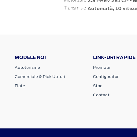
2.3 PHEV 281 CP - B
Motorizare
Automată, 10 vitez
Transmisie
MODELE NOI
LINK-URI RAPIDE
Autoturisme
Promotii
Comerciale & Pick Up-uri
Configurator
Flote
Stoc
Contact