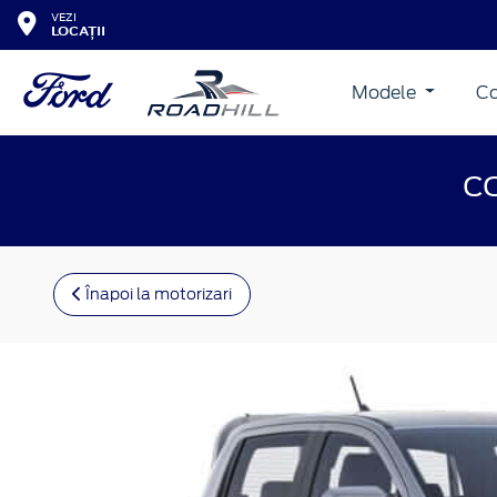
VEZI
LOCAȚII
Modele
Co
C
Înapoi la motorizari