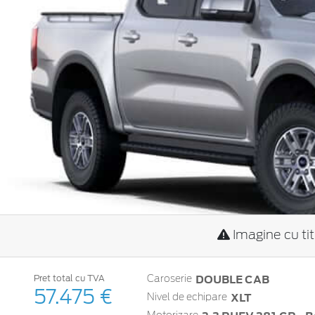
Imagine cu ti
DOUBLE CAB
Pret total cu TVA
Caroserie
57.475 €
XLT
Nivel de echipare