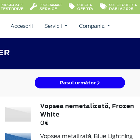
PROGRAMARE
PROGRAMARE
SOLICITA
SOLICITA OFERTA
TEST DRIVE
SERVICE
OFERTA
RABLA 2025
Accesorii
Servicii
Compania
ER
Pasul următor
Vopsea nemetalizată, Frozen
White
0€
Vopsea metalizată, Blue Lightning