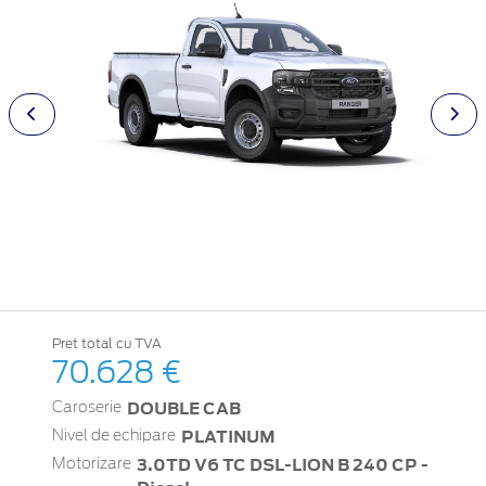
Pret total cu TVA
70.628 €
DOUBLE CAB
Caroserie
PLATINUM
Nivel de echipare
3.0TD V6 TC DSL-LION B 240 CP -
Motorizare