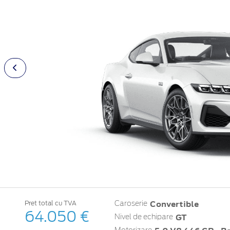
Convertible
Pret total cu TVA
Caroserie
64.050 €
GT
Nivel de echipare