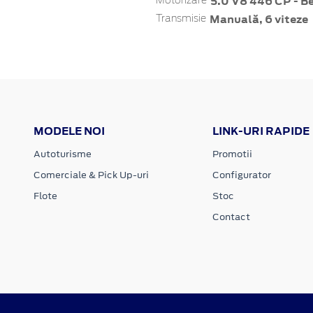
5.0 V8 446 CP - B
Motorizare
Manuală, 6 viteze
Transmisie
MODELE NOI
LINK-URI RAPIDE
Autoturisme
Promotii
Comerciale & Pick Up-uri
Configurator
Flote
Stoc
Contact