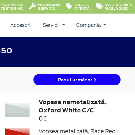
PROGRAMARE
PROGRAMARE
SOLICITA
SOLICITA OFERTA
TEST DRIVE
SERVICE
OFERTA
RABLA 2025
Accesorii
Servicii
Compania
650
Pasul următor
Vopsea nemetalizată,
Oxford White C/C
0€
Vopsea metalizată, Race Red