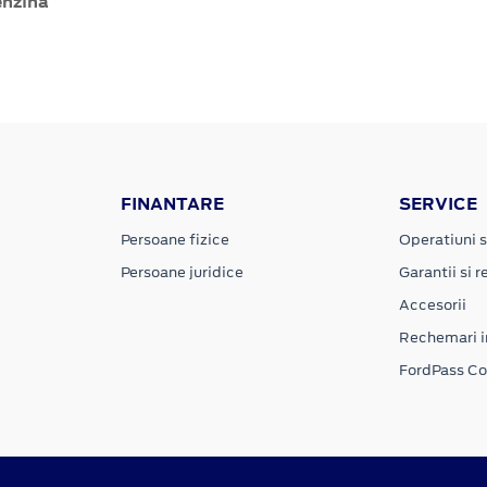
enzină
FINANTARE
SERVICE
Persoane fizice
Operatiuni s
Persoane juridice
Garantii si re
Accesorii
Rechemari i
FordPass C