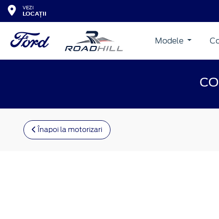
VEZI
LOCAȚII
Modele
Co
CO
Înapoi la motorizari