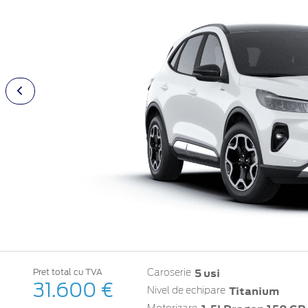
5 usi
Pret total cu TVA
Caroserie
31.600 €
Titanium
Nivel de echipare