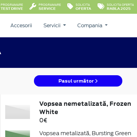
PROGRAMARE
PROGRAMARE
SOLICITA
SOLICITA OFERTA
TEST DRIVE
SERVICE
OFERTA
RABLA 2025
Accesorii
Servicii
Compania
A
Pasul următor
Vopsea nemetalizată, Frozen
White
0€
Vopsea metalizată, Bursting Green