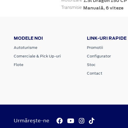
1.5l Dragon 150 CP 
Motorizare
Manuală, 6 viteze
Transmisie
MODELE NOI
LINK-URI RAPIDE
Autoturisme
Promotii
Comerciale & Pick Up-uri
Configurator
Flote
Stoc
Contact
Urmărește-ne