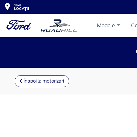
VEZI
LOCAȚII
Modele
Co
Înapoi la motorizari