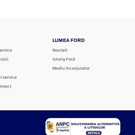
LUMEA FORD
ervice
Noutati
vizii
Istoria Ford
Mediu inconjurator
n service
onnect