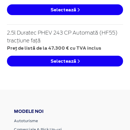
Selectează
2.5l Duratec PHEV 243 CP Automată (HF55)
tracțiune față
Preț de listă de la 47.300 € cu TVA inclus
Selectează
MODELE NOI
Autoturisme
Comerciale & Pick Up-uri