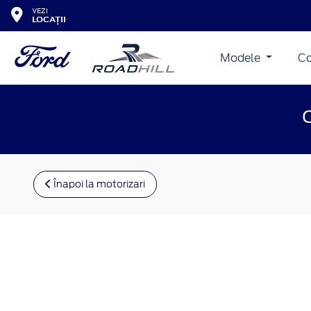
VEZI
LOCAȚII
Modele
Co
Înapoi la motorizari