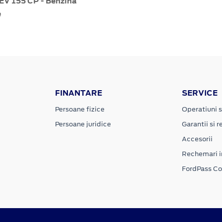
V 155 CP - Benzină
e
FINANTARE
SERVICE
Persoane fizice
Operatiuni s
Persoane juridice
Garantii si re
Accesorii
Rechemari i
FordPass C