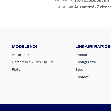
1.0T EcoBoost mHE
Motorizare
Automată, 7 vitez
Transmisie
MODELE NOI
LINK-URI RAPIDE
Autoturisme
Promotii
Comerciale & Pick Up-uri
Configurator
Flote
Stoc
Contact