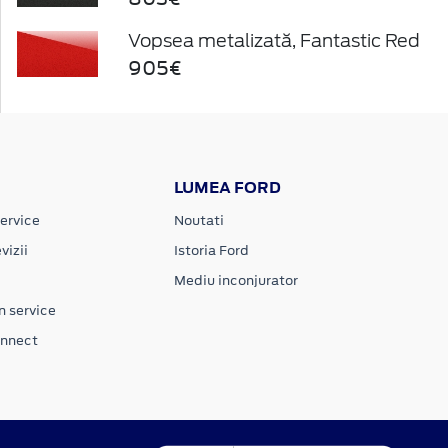
Vopsea metalizată, Fantastic Red
905€
LUMEA FORD
ervice
Noutati
vizii
Istoria Ford
Mediu inconjurator
n service
onnect