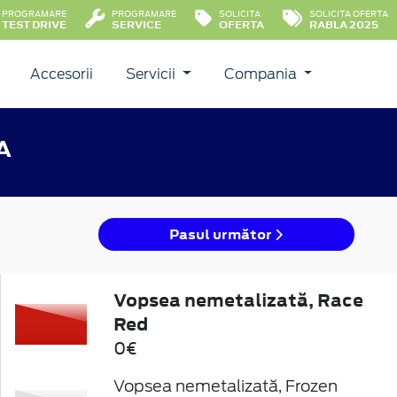
PROGRAMARE
PROGRAMARE
SOLICITA
SOLICITA OFERTA
TEST DRIVE
SERVICE
OFERTA
RABLA 2025
Accesorii
Servicii
Compania
A
Pasul următor
Vopsea nemetalizată, Race
Red
0€
Vopsea nemetalizată, Frozen