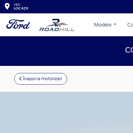
VEZI
LOCAȚII
Modele
Co
C
Înapoi la motorizari