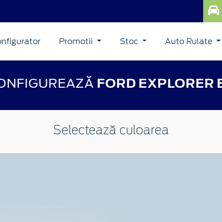
nfigurator
Promotii
Stoc
Auto Rulate
ONFIGUREAZĂ
FORD EXPLORER 
Selectează culoarea