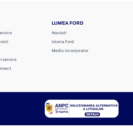
LUMEA FORD
ervice
Noutati
vizii
Istoria Ford
Mediu inconjurator
n service
onnect