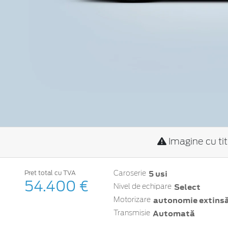
Imagine cu ti
5 usi
Pret total cu TVA
Caroserie
54.400 €
Select
Nivel de echipare
autonomie extinsă
Motorizare
Automată
Transmisie