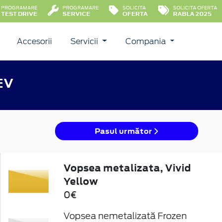
PROGRAMARE
PROGRAMARE
SOLICITA
SOLICITA OFERTA
TEST DRIVE
SERVICE
OFERTA
RABLA 2025
Accesorii
Servicii
Compania
EV
Pasul următor
Vopsea metalizata, Vivid
Yellow
0€
Vopsea nemetalizată Frozen