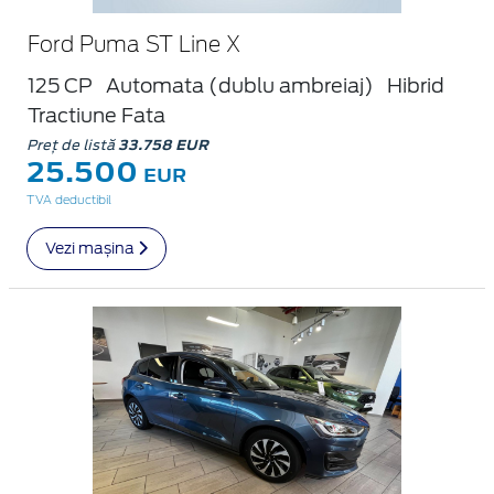
Ford Puma ST Line X
125 CP
Automata (dublu ambreiaj)
Hibrid
Tractiune Fata
Preț de listă
33.758 EUR
25.500
EUR
TVA deductibil
Vezi mașina