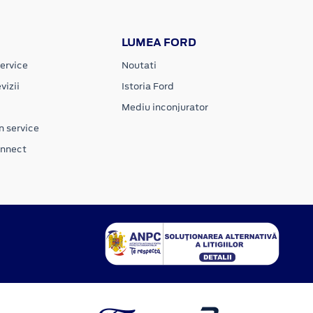
LUMEA FORD
ervice
Noutati
vizii
Istoria Ford
Mediu inconjurator
n service
onnect