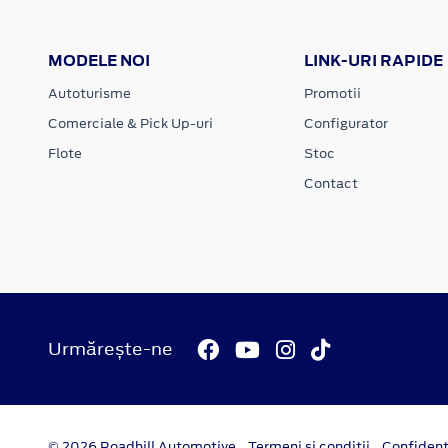
MODELE NOI
LINK-URI RAPIDE
Autoturisme
Promotii
Comerciale & Pick Up-uri
Configurator
Flote
Stoc
Contact
Urmărește-ne
© 2026 Roadhill Automotive
Termeni si conditii
Confident