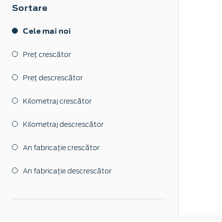
Sortare
Cele mai noi
Preț crescător
Preț descrescător
Kilometraj crescător
Kilometraj descrescător
An fabricație crescător
An fabricație descrescător