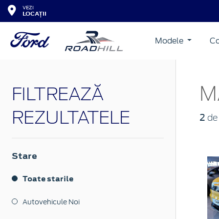
VEZI
LOCAȚII
Modele
Co
M
FILTREAZĂ
REZULTATELE
2
de 
Stare
Toate starile
Autovehicule Noi