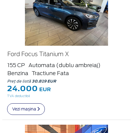
Ford Focus Titanium X
155 CP
Automata (dublu ambreiaj)
Benzina
Tractiune Fata
Preț de listă
30.819 EUR
24.000
EUR
TVA deductibil
Vezi mașina