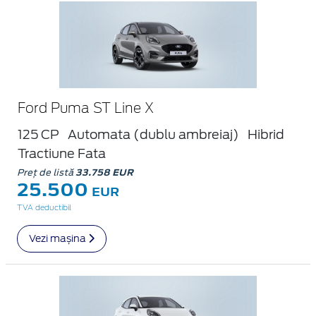
Ford Puma ST Line X
125 CP
Automata (dublu ambreiaj)
Hibrid
Tractiune Fata
Preț de listă
33.758 EUR
25.500
EUR
TVA deductibil
Vezi mașina