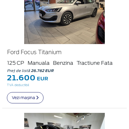
Ford Focus Titanium
125 CP
Manuala
Benzina
Tractiune Fata
Preț de listă
26.762 EUR
21.600
EUR
TVA deductibil
Vezi mașina