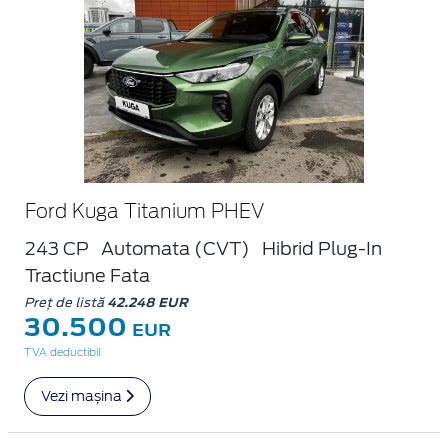
Ford Kuga Titanium PHEV
243 CP
Automata (CVT)
Hibrid Plug-In
Tractiune Fata
Preț de listă
42.248 EUR
30.500
EUR
TVA deductibil
Vezi mașina