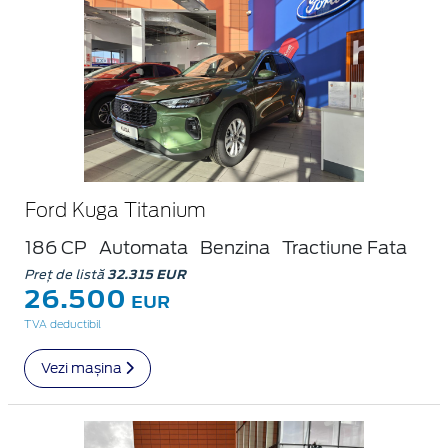
Ford Kuga Titanium
186 CP
Automata
Benzina
Tractiune Fata
Preț de listă
32.315 EUR
26.500
EUR
TVA deductibil
Vezi mașina