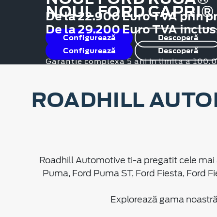
NOUL FORD CAPRI®
De la 22.900 Euro TVA prin p
De la 29.200 Euro TVA inclus
Configurează
Descoperă
Configurează
Descoperă
Garanție complexă 5 ani in limita a 100
ROADHILL AUTO
Roadhill Automotive ti-a pregatit cele mai 
Puma, Ford Puma ST, Ford Fiesta, Ford Fi
Explorează gama noastră d