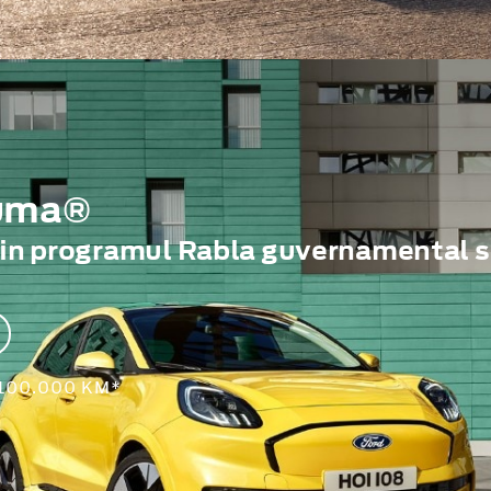
Puma®
rin programul Rabla guvernamental s
 100.000 KM*