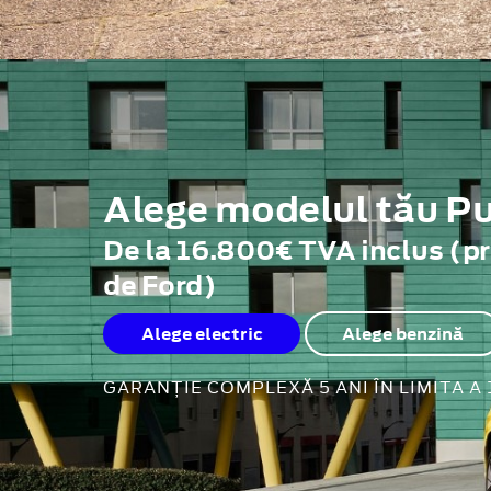
Alege modelul tău 
De la 16.800€ TVA inclus (p
de Ford)
Alege electric
Alege benzină
GARANȚIE COMPLEXĂ 5 ANI ÎN LIMITA A