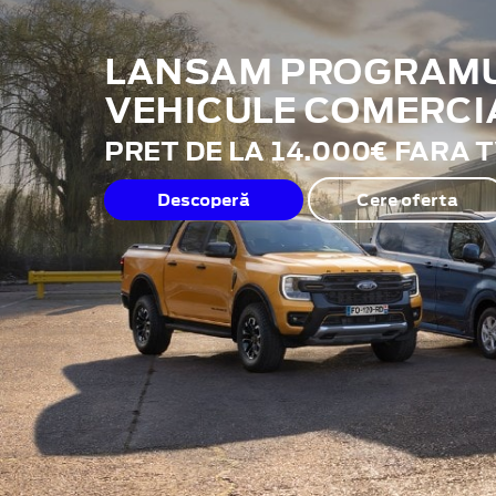
LANSAM PROGRAMUL
VEHICULE COMERCI
PRET DE LA 14.000€ FARA 
Descoperă
Cere oferta