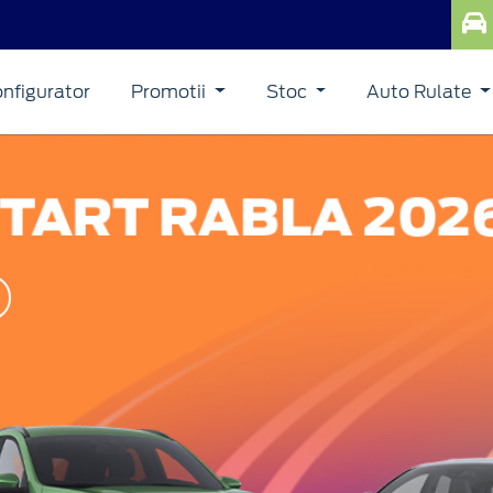
nfigurator
Promotii
Stoc
Auto Rulate