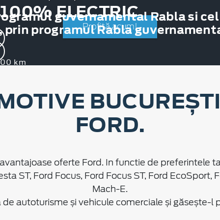
 100% ELECTRIC
rogramul guvernamental Rabla si cel
, prin programul Rabla guvernamental
Profită acum!
.000 km
MOTIVE BUCUREȘTI 
FORD.
avantajoase oferte Ford. In functie de preferintele ta
esta ST, Ford Focus, Ford Focus ST, Ford EcoSport, 
Mach-E.
e autoturisme și vehicule comerciale și găsește-l pe 