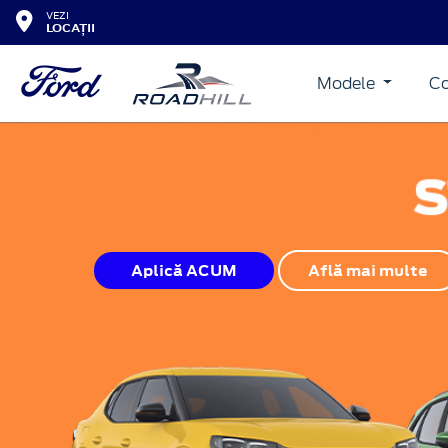
VEZI
LOCAȚII
Modele
Co
Aplică ACUM
Află mai multe