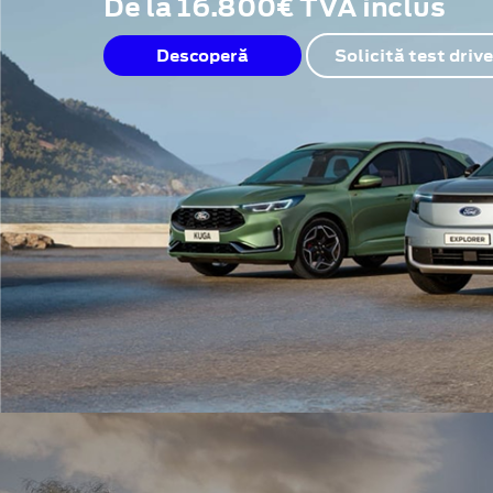
De la 16.800€ TVA inclus
Descoperă
Solicită test drive