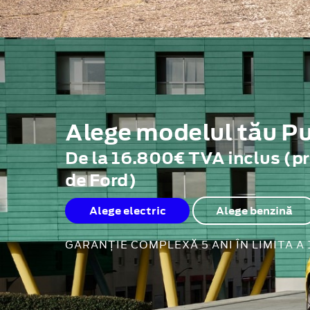
Alege modelul tău 
De la 16.800€ TVA inclus (p
de Ford)
Alege electric
Alege benzină
GARANȚIE COMPLEXĂ 5 ANI ÎN LIMITA A