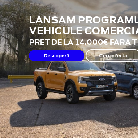
LANSAM PROGRAMUL
VEHICULE COMERCI
PRET DE LA 14.000€ FARA 
Descoperă
Cere oferta