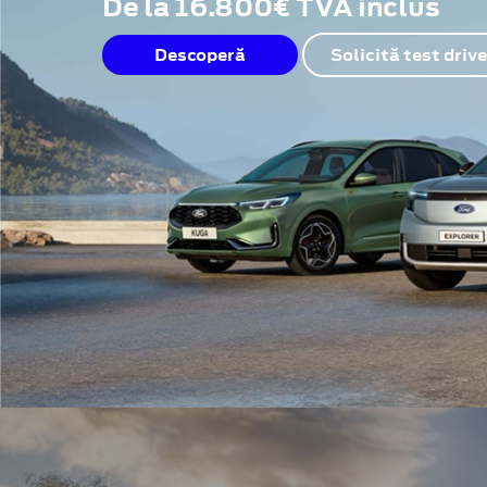
De la 16.800€ TVA inclus
Descoperă
Solicită test drive