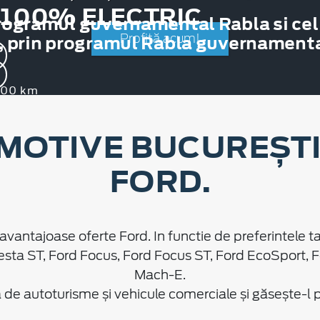
 100% ELECTRIC
rogramul guvernamental Rabla si cel
, prin programul Rabla guvernamental
Profită acum!
.000 km
MOTIVE BUCUREȘTI 
FORD.
avantajoase oferte Ford. In functie de preferintele ta
esta ST, Ford Focus, Ford Focus ST, Ford EcoSport, 
Mach-E.
e autoturisme și vehicule comerciale și găsește-l pe 