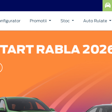
nfigurator
Promotii
Stoc
Auto Rulate