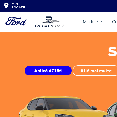
VEZI
LOCAȚII
Modele
Co
Aplică ACUM
Află mai multe