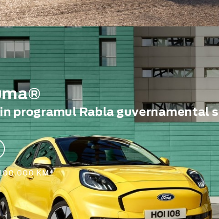
Puma®
rin programul Rabla guvernamental s
 100.000 KM*