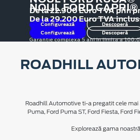
NOUL FORD CAPRI®
De la 22.900 Euro TVA prin p
De la 29.200 Euro TVA inclus
Configurează
Descoperă
Configurează
Descoperă
Garanție complexă 5 ani in limita a 100
ROADHILL AUTO
Roadhill Automotive ti-a pregatit cele mai 
Puma, Ford Puma ST, Ford Fiesta, Ford Fi
Explorează gama noastră d