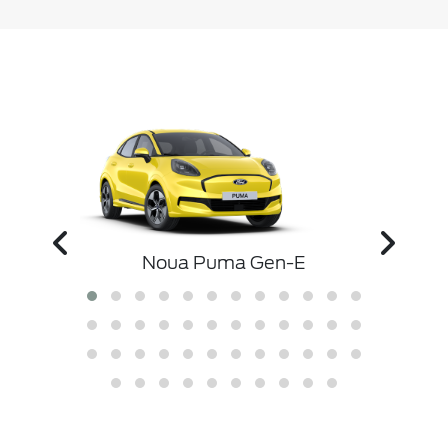
ibrid
Nou
Noua Puma Gen-E