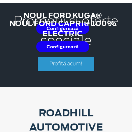
NOUL FORD KUGA®
Promoții și oferte
NOUL FORD CAPRI® 100%
Configurează
ELECTRIC
speciale
Configurează
Profită acum!
ROADHILL
AUTOMOTIVE