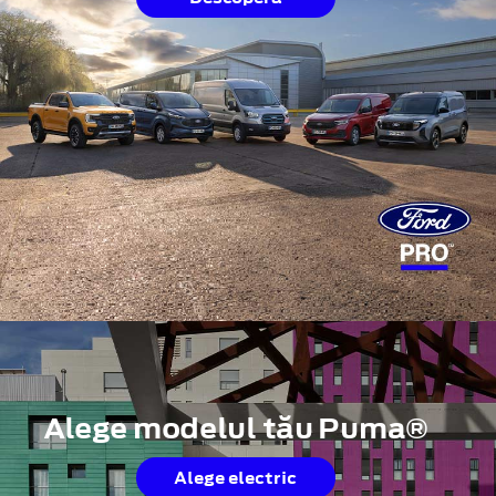
Alege modelul tău Puma®
Alege electric