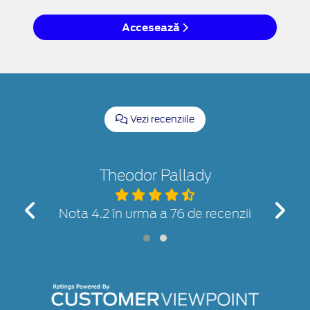
Accesează
Vezi recenziile
Theodor Pallady
nzii
Nota 4.2 în urma a 76 de recenzii
Not