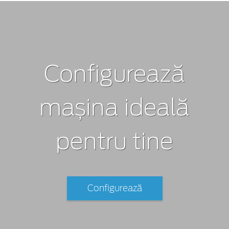
Configurează
mașina ideală
pentru tine
Configurează