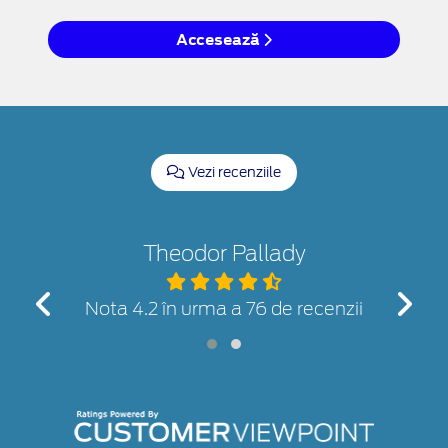
Accesează
Vezi recenziile
Theodor Pallady
nzii
Nota 4.2 în urma a 76 de recenzii
Not