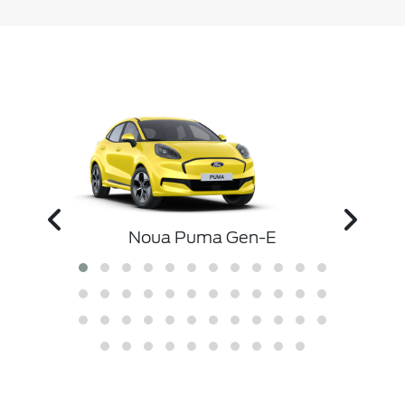
ibrid
Nou
Noua Puma Gen-E