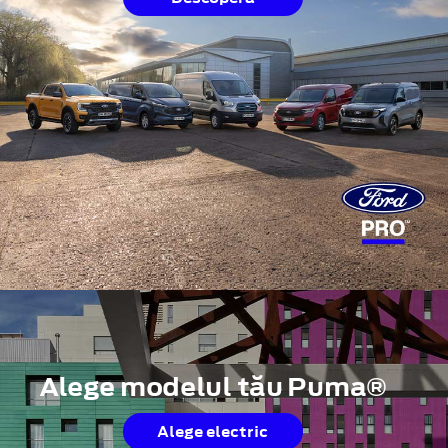
Alege modelul tău Puma®
Alege electric