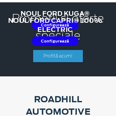
NOUL FORD KUGA®
Promoții și oferte
NOUL FORD CAPRI® 100%
Configurează
ELECTRIC
speciale
Configurează
Profită acum!
ROADHILL
AUTOMOTIVE