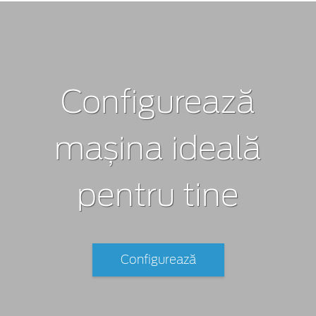
Configurează
mașina ideală
pentru tine
Configurează