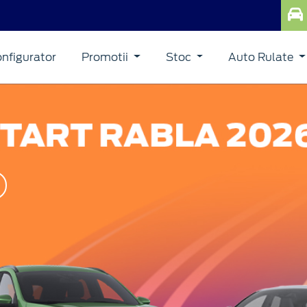
nfigurator
Promotii
Stoc
Auto Rulate