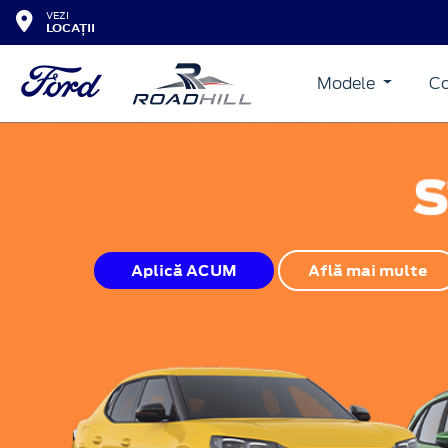
VEZI
LOCAȚII
Modele
Co
Aplică ACUM
Află mai multe