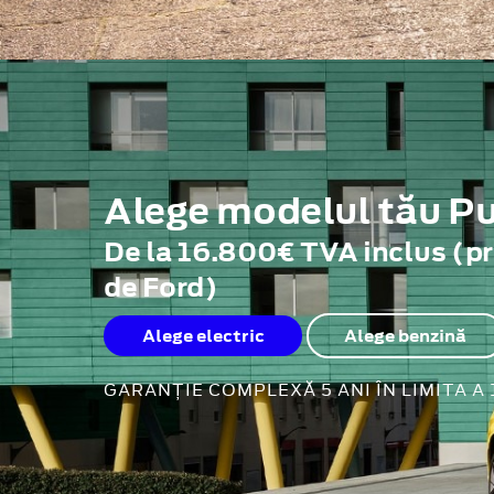
Alege modelul tău 
De la 16.800€ TVA inclus (p
de Ford)
Alege electric
Alege benzină
GARANȚIE COMPLEXĂ 5 ANI ÎN LIMITA A