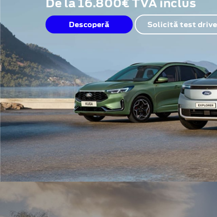
De la 16.800€ TVA inclus
Descoperă
Solicită test drive