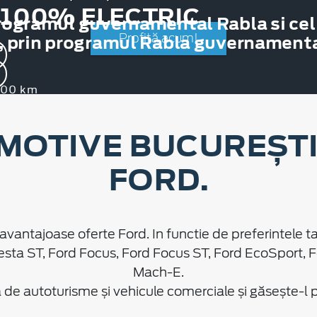
 100% ELECTRIC
rogramul guvernamental Rabla si cel
, prin programul Rabla guvernamental
Profită acum!
.000 km
MOTIVE BUCUREȘTI 
FORD.
avantajoase oferte Ford. In functie de preferintele ta
esta ST, Ford Focus, Ford Focus ST, Ford EcoSport, 
Mach-E.
e autoturisme și vehicule comerciale și găsește-l pe 