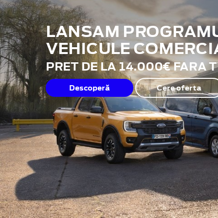
LANSAM PROGRAMUL
VEHICULE COMERCI
PRET DE LA 14.000€ FARA 
Descoperă
Cere oferta