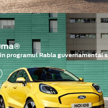
Puma®
rin programul Rabla guvernamental s
 100.000 KM*