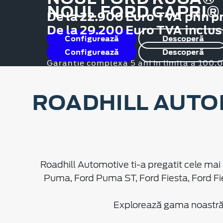
NOUL FORD CAPRI®
De la 22.900 Euro TVA prin p
De la 29.200 Euro TVA inclus
Configurează
Descoperă
Configurează
Descoperă
Garanție complexă 5 ani in limita a 100
ROADHILL AUTO
Roadhill Automotive ti-a pregatit cele mai 
Puma, Ford Puma ST, Ford Fiesta, Ford Fi
Explorează gama noastră d