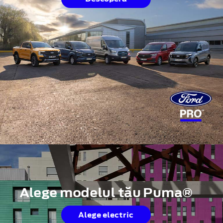
Alege modelul tău Puma®
Alege electric