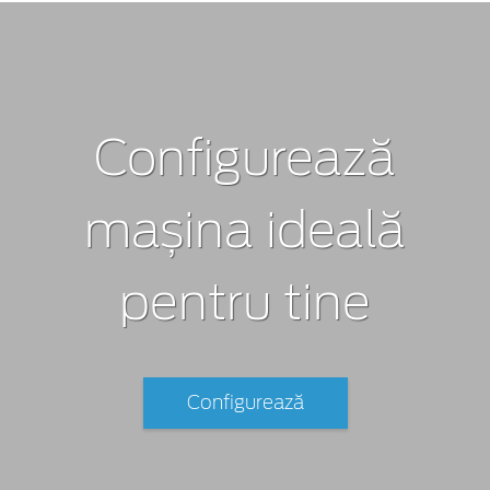
Configurează
mașina ideală
pentru tine
Configurează