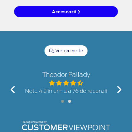
Accesează
Vezi recenziile
Theodor Pallady
nzii
Nota 4.2 în urma a 76 de recenzii
Not