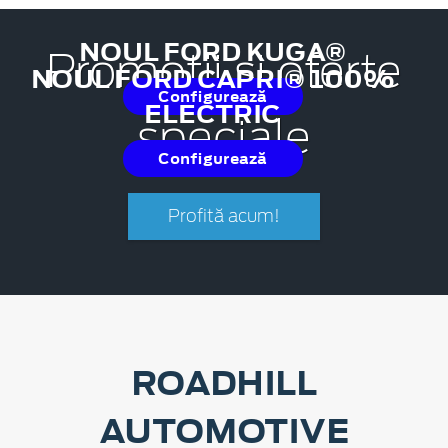
NOUL FORD KUGA®
Promoții și oferte
NOUL FORD CAPRI® 100%
Configurează
ELECTRIC
speciale
Configurează
Profită acum!
ROADHILL
AUTOMOTIVE