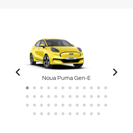
ibrid
Nou
Noua Puma Gen-E