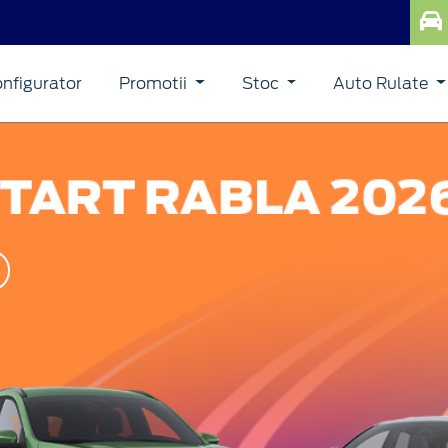
nfigurator
Promotii
Stoc
Auto Rulate