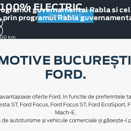
 100% ELECTRIC
rogramul guvernamental Rabla si cel
, prin programul Rabla guvernamental
Profită acum!
.000 km
MOTIVE BUCUREȘTI 
FORD.
avantajoase oferte Ford. In functie de preferintele ta
esta ST, Ford Focus, Ford Focus ST, Ford EcoSport, 
Mach-E.
e autoturisme și vehicule comerciale și găsește-l pe 