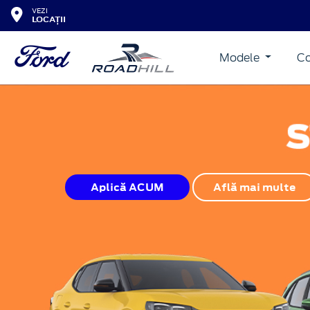
VEZI
LOCAȚII
Modele
Co
Aplică ACUM
Află mai multe