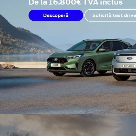
De la 16.800€ TVA inclus
Descoperă
Solicită test drive