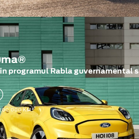
Puma®
rin programul Rabla guvernamental s
 100.000 KM*