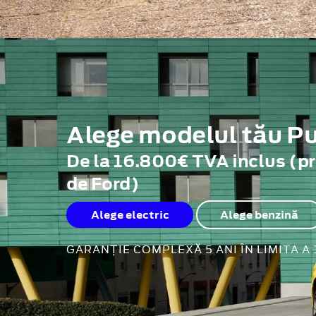
Alege modelul tău 
De la 16.800€ TVA inclus (p
de Ford)
Alege electric
Alege benzină
GARANȚIE COMPLEXĂ 5 ANI ÎN LIMITA A