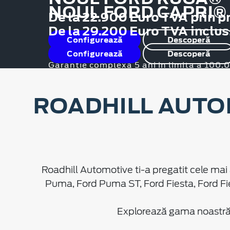
NOUL FORD CAPRI®
De la 22.900 Euro TVA prin p
De la 29.200 Euro TVA inclus
Configurează
Descoperă
Configurează
Descoperă
Garanție complexă 5 ani in limita a 100
ROADHILL AUTO
Roadhill Automotive ti-a pregatit cele mai 
Puma, Ford Puma ST, Ford Fiesta, Ford Fi
Explorează gama noastră d