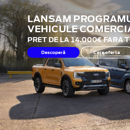
LANSAM PROGRAMUL
VEHICULE COMERCI
PRET DE LA 14.000€ FARA 
Descoperă
Cere oferta