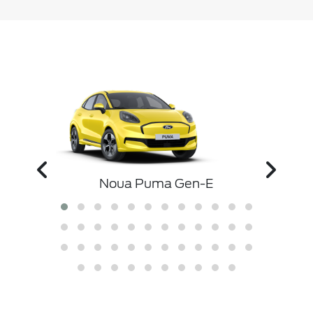
ibrid
Nou
Noua Puma Gen-E