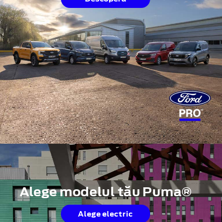
Alege modelul tău Puma®
Alege electric