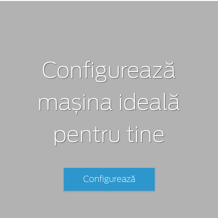
Configurează
mașina ideală
pentru tine
Configurează