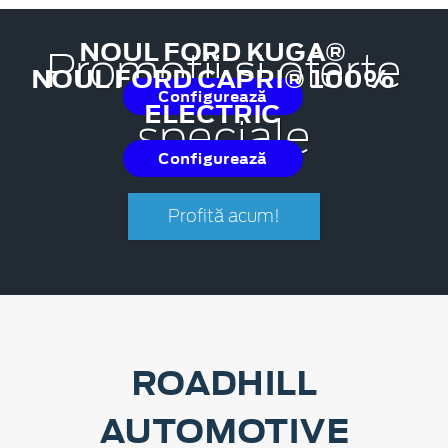
NOUL FORD KUGA®
Promoții și oferte
NOUL FORD CAPRI® 100%
Configurează
ELECTRIC
speciale
Configurează
Profită acum!
ROADHILL
AUTOMOTIVE