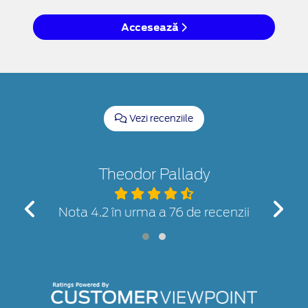
Accesează
Vezi recenziile
Theodor Pallady
nzii
Nota 4.2 în urma a 76 de recenzii
Not