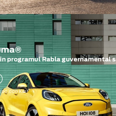
Puma®
rin programul Rabla guvernamental s
 100.000 KM*