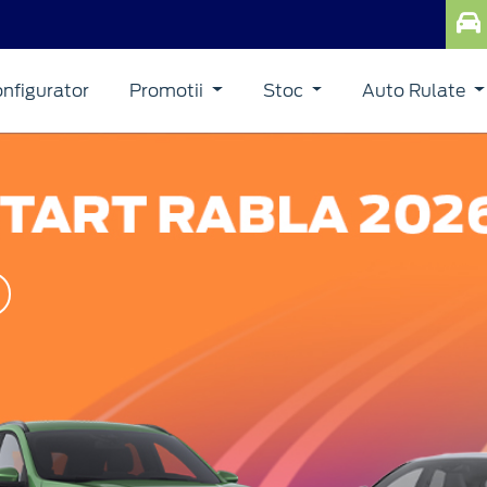
nfigurator
Promotii
Stoc
Auto Rulate