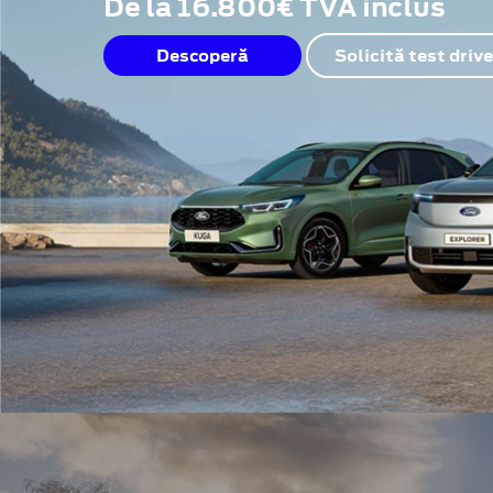
De la 16.800€ TVA inclus
Descoperă
Solicită test drive