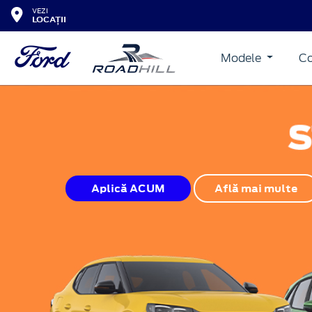
VEZI
LOCAȚII
Modele
Co
Aplică ACUM
Află mai multe