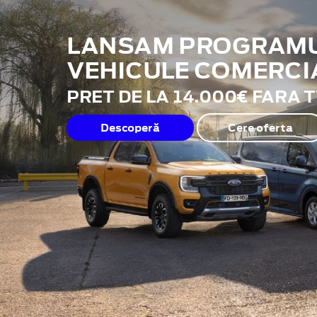
LANSAM PROGRAMUL
VEHICULE COMERCI
PRET DE LA 14.000€ FARA 
Descoperă
Cere oferta