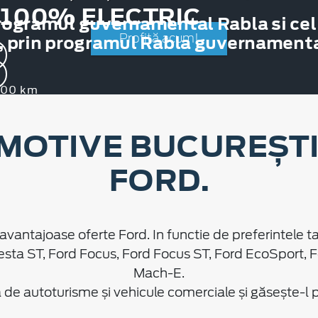
 100% ELECTRIC
rogramul guvernamental Rabla si cel
, prin programul Rabla guvernamental
Profită acum!
.000 km
MOTIVE BUCUREȘTI 
FORD.
avantajoase oferte Ford. In functie de preferintele ta
esta ST, Ford Focus, Ford Focus ST, Ford EcoSport, 
Mach-E.
e autoturisme și vehicule comerciale și găsește-l pe 