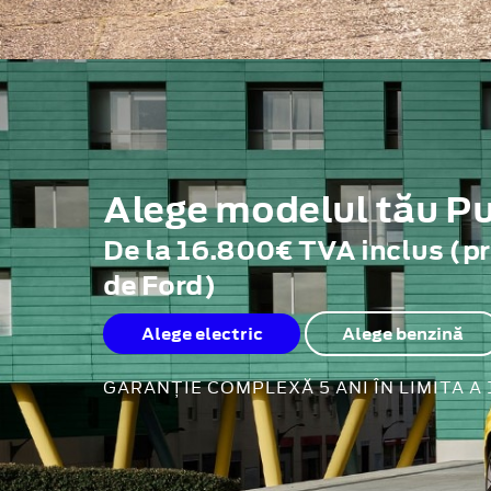
Alege modelul tău 
De la 16.800€ TVA inclus (p
de Ford)
Alege electric
Alege benzină
GARANȚIE COMPLEXĂ 5 ANI ÎN LIMITA A