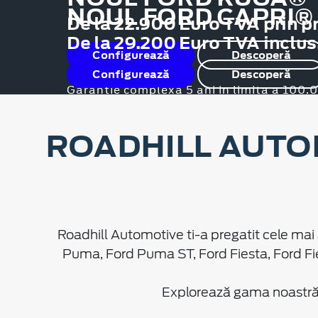
NOUL FORD CAPRI®
De la 22.900 Euro TVA prin p
De la 29.200 Euro TVA inclus
Configurează
Descoperă
Configurează
Descoperă
Garanție complexă 5 ani in limita a 100
ROADHILL AUTO
Roadhill Automotive ti-a pregatit cele mai 
Puma, Ford Puma ST, Ford Fiesta, Ford Fi
Explorează gama noastră d