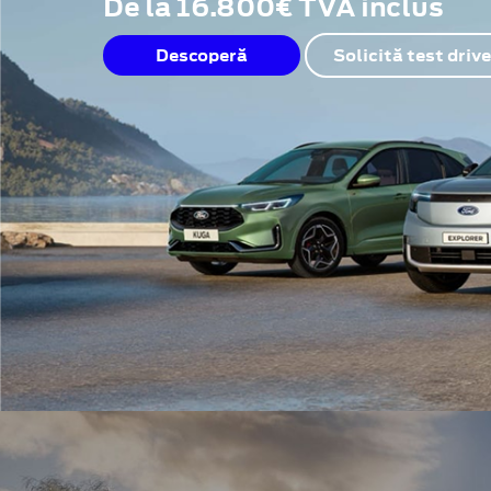
De la 16.800€ TVA inclus
Descoperă
Solicită test drive