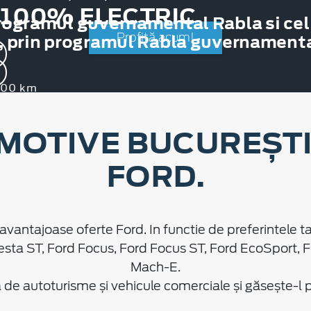
 100% ELECTRIC
rogramul guvernamental Rabla si cel
, prin programul Rabla guvernamental
Profită acum!
.000 km
MOTIVE BUCUREȘTI 
FORD.
avantajoase oferte Ford. In functie de preferintele ta
esta ST, Ford Focus, Ford Focus ST, Ford EcoSport, 
Mach-E.
e autoturisme și vehicule comerciale și găsește-l pe 