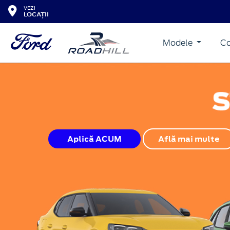
VEZI
LOCAȚII
Modele
Co
Aplică ACUM
Află mai multe