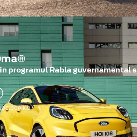
Puma®
rin programul Rabla guvernamental s
 100.000 KM*