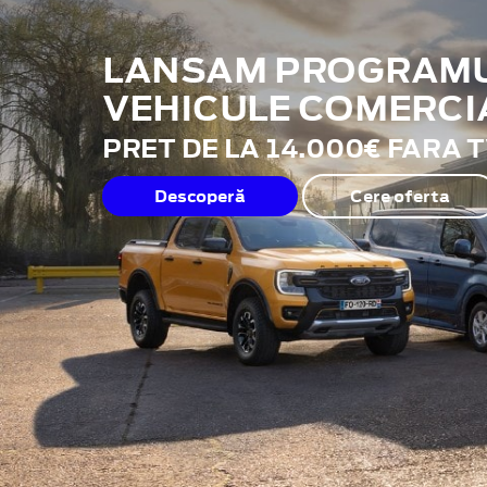
LANSAM PROGRAMUL
VEHICULE COMERCI
PRET DE LA 14.000€ FARA 
Descoperă
Cere oferta