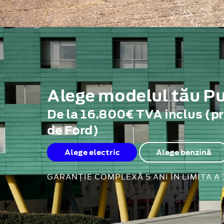
Alege modelul tău 
De la 16.800€ TVA inclus (p
de Ford)
Alege electric
Alege benzină
GARANȚIE COMPLEXĂ 5 ANI ÎN LIMITA A