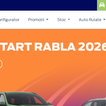
nfigurator
Promotii
Stoc
Auto Rulate