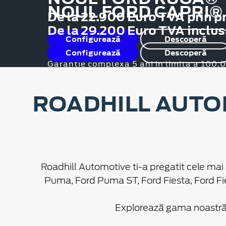
NOUL FORD CAPRI®
De la 22.900 Euro TVA prin p
De la 29.200 Euro TVA inclus
Configurează
Descoperă
Configurează
Descoperă
Garanție complexă 5 ani in limita a 100
ROADHILL AUTO
Roadhill Automotive ti-a pregatit cele mai 
Puma, Ford Puma ST, Ford Fiesta, Ford Fi
Explorează gama noastră d